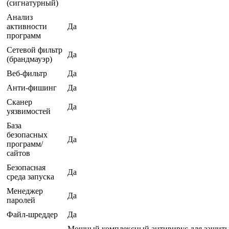
(сигнатурный)
Анализ
активности
Да
программ
Сетевой фильтр
Да
(брандмауэр)
Веб-фильтр
Да
Анти-фишинг
Да
Сканер
Да
уязвимостей
База
безопасных
Да
программ/
сайтов
Безопасная
Да
среда запуска
Менеджер
Да
паролей
Файл-шреддер
Да
Мощный комплексный антивирус для защиты к