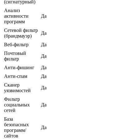
(сигнатурный)
Анализ
активности
Да
программ
Сетевой фильтр
Да
(брандмауэр)
Веб-фильтр
Да
Почтовый
Да
фильтр
Анти-фишинг
Да
Анти-спам
Да
Сканер
Да
уязвимостей
Фильтр
социальных
Да
сетей
База
безопасных
Да
программ/
сайтов