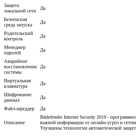
Защита
Да
локальной сети
Безопасная
Да
среда запуска
Родительский
Да
контроль
Менеджер
Да
паролей
Аварийное
восстановление
Да
системы
Виртуальная
Да
клавиатура
Шифрование
Да
данных
Файл-шреддер
Да
Bitdefender Internet Security 2019 - прогр
Описание
важной информации от онлайн-угроз и сетевы
Улучшены технологии автоматической защиты