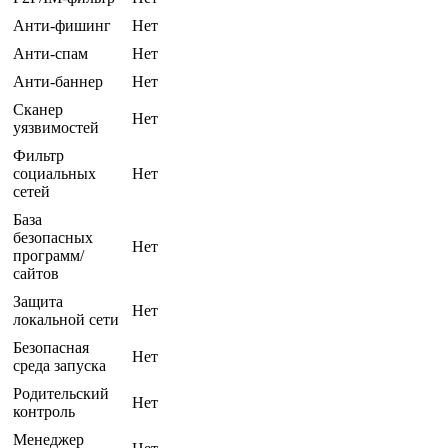
Анти-фишинг
Нет
Анти-спам
Нет
Анти-баннер
Нет
Сканер
Нет
уязвимостей
Фильтр
социальных
Нет
сетей
База
безопасных
Нет
программ/
сайтов
Защита
Нет
локальной сети
Безопасная
Нет
среда запуска
Родительский
Нет
контроль
Менеджер