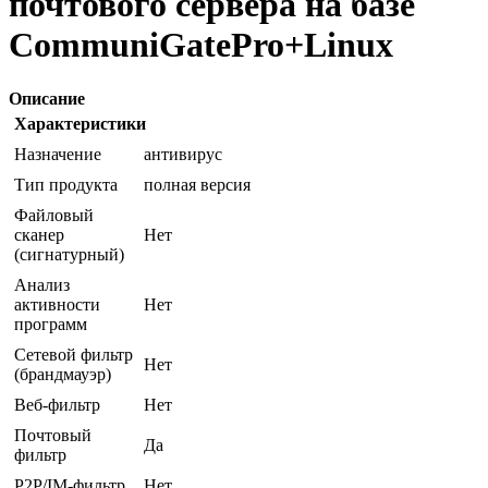
почтового сервера на базе
CommuniGatePro+Linux
Описание
Характеристики
Назначение
антивирус
Тип продукта
полная версия
Файловый
сканер
Нет
(сигнатурный)
Анализ
активности
Нет
программ
Сетевой фильтр
Нет
(брандмауэр)
Веб-фильтр
Нет
Почтовый
Да
фильтр
P2P/IM-фильтр
Нет