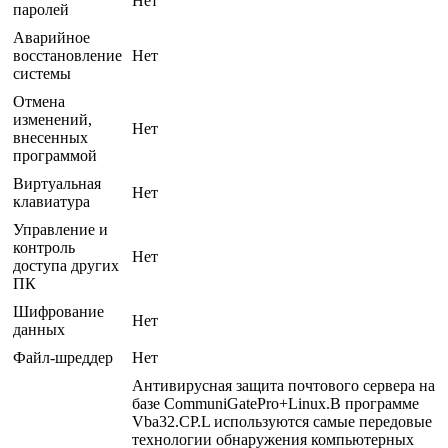
Нет
паролей
Аварийное
восстановление
Нет
системы
Отмена
изменений,
Нет
внесенных
программой
Виртуальная
Нет
клавиатура
Управление и
контроль
Нет
доступа других
ПК
Шифрование
Нет
данных
Файл-шреддер
Нет
Антивирусная защита почтового сервера на
базе CommuniGatePro+Linux.В программе
Vba32.CP.L используются самые передовые
технологии обнаружения компьютерных