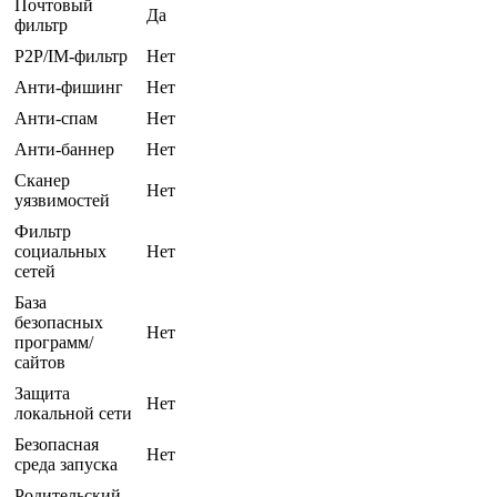
Почтовый
Да
фильтр
P2P/IM-фильтр
Нет
Анти-фишинг
Нет
Анти-спам
Нет
Анти-баннер
Нет
Сканер
Нет
уязвимостей
Фильтр
социальных
Нет
сетей
База
безопасных
Нет
программ/
сайтов
Защита
Нет
локальной сети
Безопасная
Нет
среда запуска
Родительский