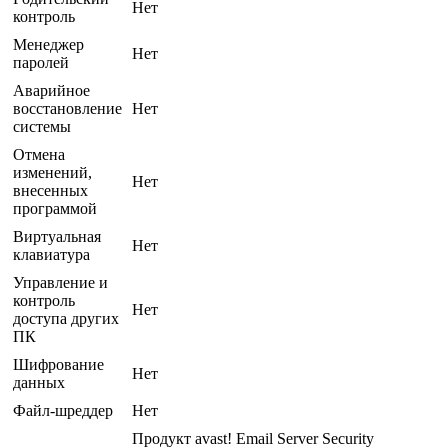
Нет
контроль
Менеджер
Нет
паролей
Аварийное
восстановление
Нет
системы
Отмена
изменений,
Нет
внесенных
программой
Виртуальная
Нет
клавиатура
Управление и
контроль
Нет
доступа других
ПК
Шифрование
Нет
данных
Файл-шреддер
Нет
Продукт avast! Email Server Security