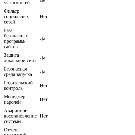
уязвимостей
Фильтр
социальных
Нет
сетей
База
безопасных
Да
программ/
сайтов
Защита
Да
локальной сети
Безопасная
Да
среда запуска
Родительский
Нет
контроль
Менеджер
Нет
паролей
Аварийное
восстановление
Нет
системы
Отмена