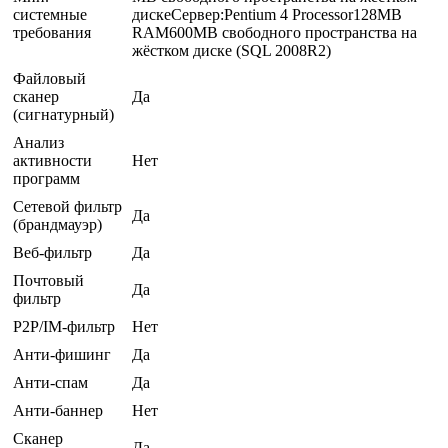
системные
дискеСервер:Pentium 4 Processor128MB
требования
RAM600MB свободного пространства на
жёстком диске (SQL 2008R2)
Файловый
сканер
Да
(сигнатурный)
Анализ
активности
Нет
программ
Сетевой фильтр
Да
(брандмауэр)
Веб-фильтр
Да
Почтовый
Да
фильтр
P2P/IM-фильтр
Нет
Анти-фишинг
Да
Анти-спам
Да
Анти-баннер
Нет
Сканер
Да