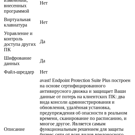
изменений,
Нет
внесенных
программой
Виртуальная
Нет
клавиатура
Управление и
контроль
Да
доступа других
ПК
Шифрование
Да
данных
Файл-шреддер
Нет
avast! Endpoint Protection Suite Plus построен
на основе сертифицированного
антивирусного движка и защищает Ваши
данные от потерь на клиентских ПК: два
вида консоли администрирования и
обновления, удалённая установка,
предупреждения об опасности в реальном
времени, сканирование по расписанию, и
многое другое. Является самым
Описание
функциональным решением для защиты
бизнес-сети от всех видов вредоносного