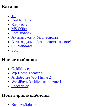
Каталог
1С
Eset NOD32
Kaspersky
MS Office
Soft (новое)
Антивирусы и безопасность
Антивирусы и безопасность (новое!)
ОС Windows
Soft
Новые шаблоны
GoldMovies
Wp Home Theater 4
Architecture Wp Theme 2
WordPress Architecture Theme 1
SoccerBlog
Популярные шаблоны
BusinessSolution