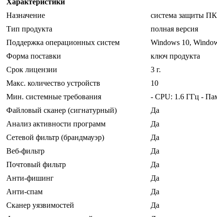
Характеристики
Назначение
система защиты ПК 
Тип продукта
полная версия
Поддержка операционных систем
Windows 10, Window
Форма поставки
ключ продукта
Срок лицензии
3 г.
Макс. количество устройств
10
Мин. системные требования
- CPU: 1.6 ГГц - П
Файловый сканер (сигнатурный)
Да
Анализ активности программ
Да
Сетевой фильтр (брандмауэр)
Да
Веб-фильтр
Да
Почтовый фильтр
Да
Анти-фишинг
Да
Анти-спам
Да
Сканер уязвимостей
Да