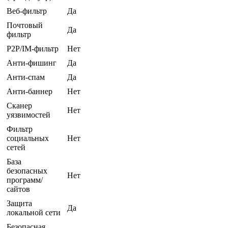
Веб-фильтр
Да
Почтовый
Да
фильтр
P2P/IM-фильтр
Нет
Анти-фишинг
Да
Анти-спам
Да
Анти-баннер
Нет
Сканер
Нет
уязвимостей
Фильтр
социальных
Нет
сетей
База
безопасных
Нет
программ/
сайтов
Защита
Да
локальной сети
Безопасная