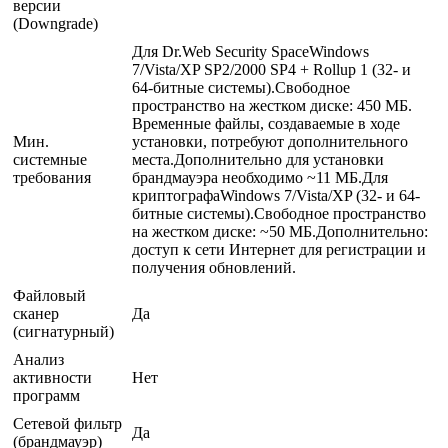
версии
(Downgrade)
Для Dr.Web Security SpaceWindows
7/Vista/XP SP2/2000 SP4 + Rollup 1 (32- и
64-битные системы).Cвободное
пространство на жестком диске: 450 МБ.
Временные файлы, создаваемые в ходе
Мин.
установки, потребуют дополнительного
системные
места.Дополнительно для установки
требования
брандмауэра необходимо ~11 МБ.Для
криптографаWindows 7/Vista/XP (32- и 64-
битные системы).Свободное пространство
на жестком диске: ~50 МБ.Дополнительно:
доступ к сети Интернет для регистрации и
получения обновлений.
Файловый
сканер
Да
(сигнатурный)
Анализ
активности
Нет
программ
Сетевой фильтр
Да
(брандмауэр)