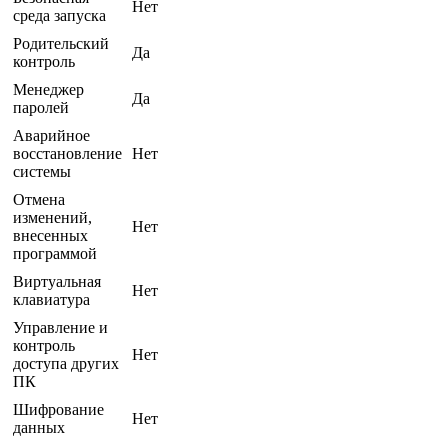
Нет
среда запуска
Родительский
Да
контроль
Менеджер
Да
паролей
Аварийное
восстановление
Нет
системы
Отмена
изменений,
Нет
внесенных
программой
Виртуальная
Нет
клавиатура
Управление и
контроль
Нет
доступа других
ПК
Шифрование
Нет
данных