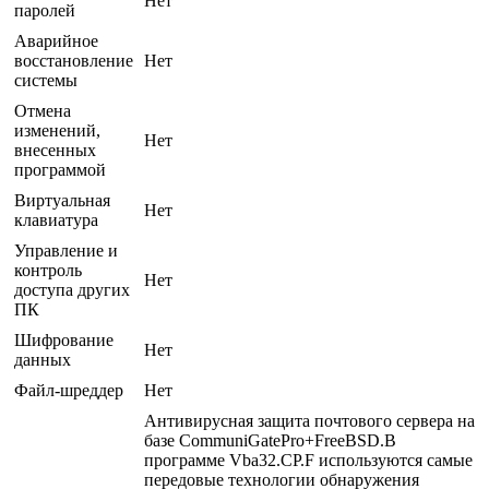
Нет
паролей
Аварийное
восстановление
Нет
системы
Отмена
изменений,
Нет
внесенных
программой
Виртуальная
Нет
клавиатура
Управление и
контроль
Нет
доступа других
ПК
Шифрование
Нет
данных
Файл-шреддер
Нет
Антивирусная защита почтового сервера на
базе CommuniGatePro+FreeBSD.В
программе Vba32.CP.F используются самые
передовые технологии обнаружения