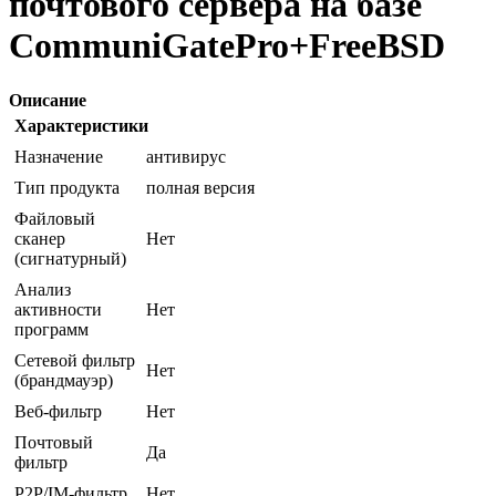
почтового сервера на базе
CommuniGatePro+FreeBSD
Описание
Характеристики
Назначение
антивирус
Тип продукта
полная версия
Файловый
сканер
Нет
(сигнатурный)
Анализ
активности
Нет
программ
Сетевой фильтр
Нет
(брандмауэр)
Веб-фильтр
Нет
Почтовый
Да
фильтр
P2P/IM-фильтр
Нет