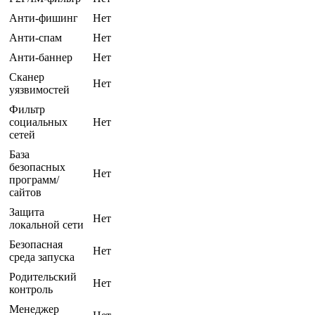
Анти-фишинг
Нет
Анти-спам
Нет
Анти-баннер
Нет
Сканер
Нет
уязвимостей
Фильтр
социальных
Нет
сетей
База
безопасных
Нет
программ/
сайтов
Защита
Нет
локальной сети
Безопасная
Нет
среда запуска
Родительский
Нет
контроль
Менеджер