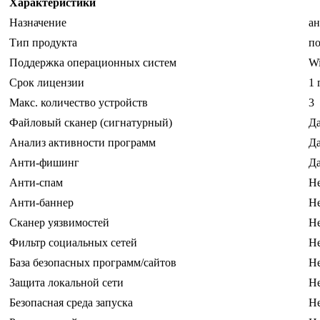
Характеристики
Назначение
ан
Тип продукта
по
Поддержка операционных систем
Wi
Срок лицензии
1 г
Макс. количество устройств
3
Файловый сканер (сигнатурный)
Д
Анализ активности программ
Д
Анти-фишинг
Д
Анти-спам
Н
Анти-баннер
Н
Сканер уязвимостей
Н
Фильтр социальных сетей
Н
База безопасных программ/сайтов
Н
Защита локальной сети
Н
Безопасная среда запуска
Н