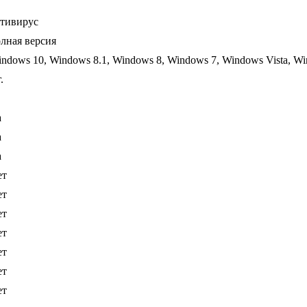
тивирус
лная версия
ndows 10, Windows 8.1, Windows 8, Windows 7, Windows Vista, W
.
а
а
а
ет
ет
ет
ет
ет
ет
ет