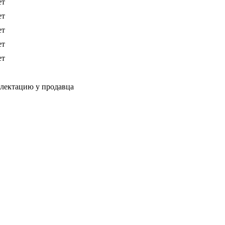
ет
ет
ет
ет
ет
плектацию у продавца