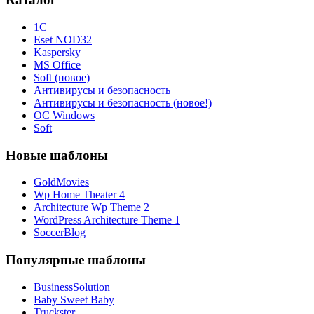
1С
Eset NOD32
Kaspersky
MS Office
Soft (новое)
Антивирусы и безопасность
Антивирусы и безопасность (новое!)
ОС Windows
Soft
Новые шаблоны
GoldMovies
Wp Home Theater 4
Architecture Wp Theme 2
WordPress Architecture Theme 1
SoccerBlog
Популярные шаблоны
BusinessSolution
Baby Sweet Baby
Truckster