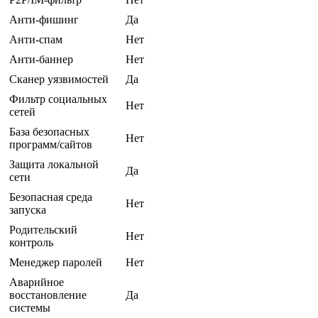
Анти-фишинг
Да
Анти-спам
Нет
Анти-баннер
Нет
Сканер уязвимостей
Да
Фильтр социальных
Нет
сетей
База безопасных
Нет
программ/сайтов
Защита локальной
Да
сети
Безопасная среда
Нет
запуска
Родительский
Нет
контроль
Менеджер паролей
Нет
Аварийное
восстановление
Да
системы