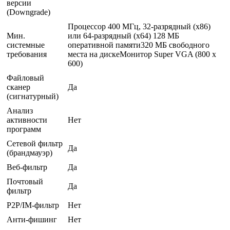
версии
(Downgrade)
Процессор 400 МГц, 32-разрядный (x86)
Мин.
или 64-разрядный (x64) 128 МБ
системные
оперативной памяти320 МБ свободного
требования
места на дискеМонитор Super VGA (800 x
600)
Файловый
сканер
Да
(сигнатурный)
Анализ
активности
Нет
программ
Сетевой фильтр
Да
(брандмауэр)
Веб-фильтр
Да
Почтовый
Да
фильтр
P2P/IM-фильтр
Нет
Анти-фишинг
Нет