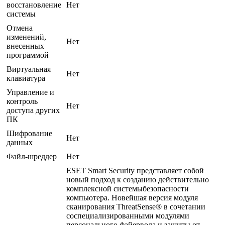
восстановление
Нет
системы
Отмена
изменений,
Нет
внесенных
программой
Виртуальная
Нет
клавиатура
Управление и
контроль
Нет
доступа других
ПК
Шифрование
Нет
данных
Файл-шреддер
Нет
ESET Smart Security представляет собой
новый подход к созданию действительно
комплексной системыбезопасности
компьютера. Новейшая версия модуля
сканирования ThreatSense® в сочетании
соспециализированными модулями
персонального файервола и защиты от