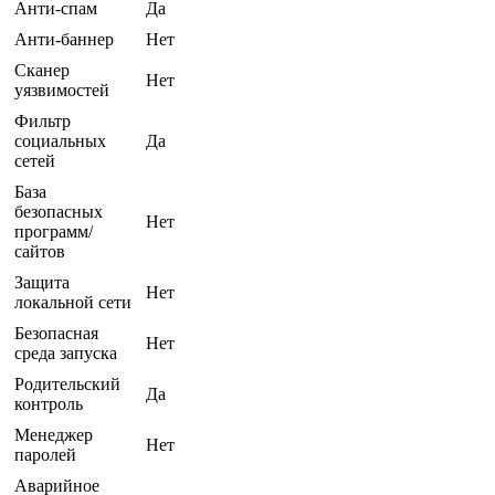
Анти-спам
Да
Анти-баннер
Нет
Сканер
Нет
уязвимостей
Фильтр
социальных
Да
сетей
База
безопасных
Нет
программ/
сайтов
Защита
Нет
локальной сети
Безопасная
Нет
среда запуска
Родительский
Да
контроль
Менеджер
Нет
паролей
Аварийное