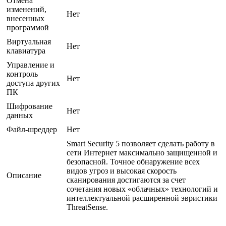
Отмена
изменений,
Нет
внесенных
программой
Виртуальная
Нет
клавиатура
Управление и
контроль
Нет
доступа других
ПК
Шифрование
Нет
данных
Файл-шреддер
Нет
Smart Security 5 позволяет сделать работу в
сети Интернет максимально защищенной и
безопасной. Точное обнаружение всех
видов угроз и высокая скорость
Описание
сканирования достигаются за счет
сочетания новых «облачных» технологий и
интеллектуальной расширенной эвристики
ThreatSense.