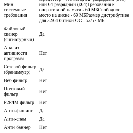
Мин.
или 64-разрядный (x64)Требования к
системные
оперативной памяти - 60 МБСвободное
требования
место на диске - 69 МБРазмер дистрибутива
для 32/64 битной ОС - 52/57 МБ
Файловый
сканер
Да
(сигнатурный)
Анализ
активности
Нет
программ
Сетевой фильтр
Да
(брандмауэр)
Веб-фильтр
Нет
Почтовый
Нет
фильтр
P2P/IM-фильтр
Нет
Анти-фишинг
Да
Анти-спам
Да
Анти-баннер
Нет