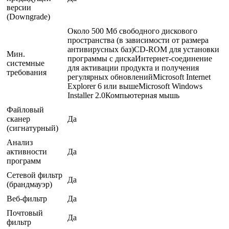
версии
(Downgrade)
Около 500 Мб свободного дискового
пространства (в зависимости от размера
антивирусных баз)CD-ROM для установки
Мин.
программы с дискаИнтернет-соединение
системные
для активации продукта и получения
требования
регулярных обновленийMicrosoft Internet
Explorer 6 или вышеMicrosoft Windows
Installer 2.0Компьютерная мышь
Файловый
сканер
Да
(сигнатурный)
Анализ
активности
Да
программ
Сетевой фильтр
Да
(брандмауэр)
Веб-фильтр
Да
Почтовый
Да
фильтр