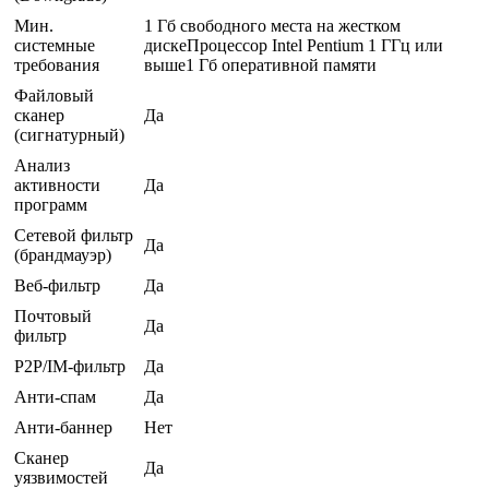
Мин.
1 Гб свободного места на жестком
системные
дискеПроцессор Intel Pentium 1 ГГц или
требования
выше1 Гб оперативной памяти
Файловый
сканер
Да
(сигнатурный)
Анализ
активности
Да
программ
Сетевой фильтр
Да
(брандмауэр)
Веб-фильтр
Да
Почтовый
Да
фильтр
P2P/IM-фильтр
Да
Анти-спам
Да
Анти-баннер
Нет
Сканер
Да
уязвимостей