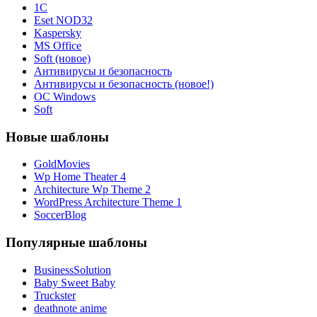
1С
Eset NOD32
Kaspersky
MS Office
Soft (новое)
Антивирусы и безопасность
Антивирусы и безопасность (новое!)
ОС Windows
Soft
Новые шаблоны
GoldMovies
Wp Home Theater 4
Architecture Wp Theme 2
WordPress Architecture Theme 1
SoccerBlog
Популярные шаблоны
BusinessSolution
Baby Sweet Baby
Truckster
deathnote anime