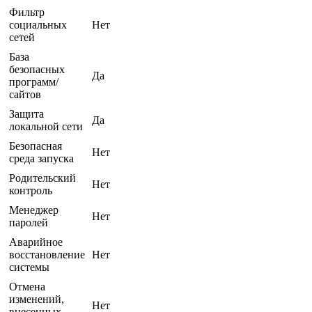
Фильтр
социальных
Нет
сетей
База
безопасных
Да
программ/
сайтов
Защита
Да
локальной сети
Безопасная
Нет
среда запуска
Родительский
Нет
контроль
Менеджер
Нет
паролей
Аварийное
восстановление
Нет
системы
Отмена
изменений,
Нет
внесенных