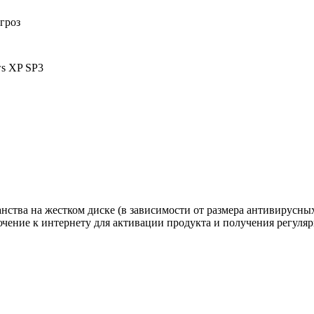
гроз
ws XP SP3
нства на жестком диске (в зависимости от размера антивирусн
ие к интернету для активации продукта и получения регулярных