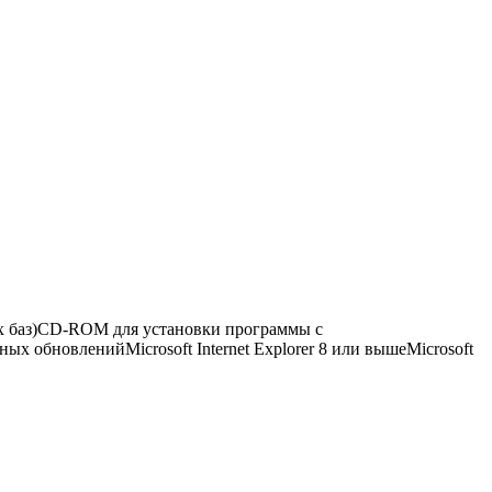
ых баз)CD-ROM для установки программы с
 обновленийMicrosoft Internet Explorer 8 или вышеMicrosoft