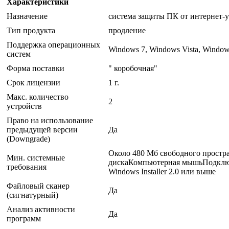
Характеристики
Назначение
система защиты ПК от интернет-у
Тип продукта
продление
Поддержка операционных
Windows 7, Windows Vista, Windo
систем
Форма поставки
" коробочная"
Срок лицензии
1 г.
Макс. количество
2
устройств
Право на использование
предыдущей версии
Да
(Downgrade)
Около 480 Мб свободного простра
Мин. системные
дискаКомпьютерная мышьПодключен
требования
Windows Installer 2.0 или выше
Файловый сканер
Да
(сигнатурный)
Анализ активности
Да
программ