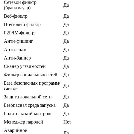
Сетевой фильтр
Да
(брандмауэр)
Веб-фильтр
Да
Почтовый фильтр
Да
P2P/IM-фильтр
Да
Анти-фишинг
Да
Анти-спам
Да
Анти-баннер
Да
Сканер уязвимостей
Да
Фильтр социальных сетей
Да
База безопасных программ/
Да
сайтов
Защита локальной сети
Да
Безопасная среда запуска
Да
Родительский контроль
Да
Менеджер паролей
Нет
Аварийное
Да