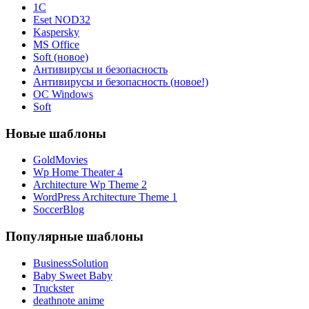
1С
Eset NOD32
Kaspersky
MS Office
Soft (новое)
Антивирусы и безопасность
Антивирусы и безопасность (новое!)
ОС Windows
Soft
Новые шаблоны
GoldMovies
Wp Home Theater 4
Architecture Wp Theme 2
WordPress Architecture Theme 1
SoccerBlog
Популярные шаблоны
BusinessSolution
Baby Sweet Baby
Truckster
deathnote anime