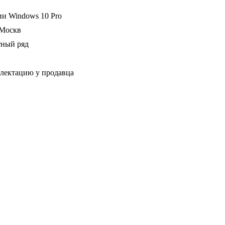
и Windows 10 Pro
иМоскв
тный ряд
плектацию у продавца