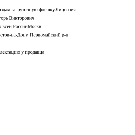
здам загрузочную флешку.Лицензия
горь Викторович
о всей РоссииМоскв
стов-на-Дону, Первомайский р-н
плектацию у продавца