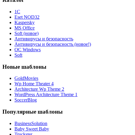
1С
Eset NOD32
Kaspersky
MS Office
Soft (новое)
Антивирусы и безопасность
Антивирусы и безопасность (новое!)
ОС Windows
Soft
Новые шаблоны
GoldMovies
Wp Home Theater 4
Architecture Wp Theme 2
WordPress Architecture Theme 1
SoccerBlog
Популярные шаблоны
BusinessSolution
Baby Sweet Baby
Truckster