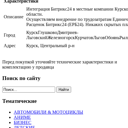
Характеристики
Интеграция Битрикс24 в местные компании Курск
области.
Описание
Осуществляем внедрение по трудозатратам Едини
Расценок Битрикс24 (ЕРБ24). Никаких скрытых пл
КурскГлушковоДмитриев-
Город
ЛьговскийЖелезногорскКурчатовЛьговОбояньРыл
Адрес
Курск, Центральный р-н
Перед покупкой уточняйте технические характеристики и
комплектацию у продавца
Поиск по сайту
Найти
Тематические
АВТОМОБИЛИ & МОТОЦИКЛЫ
АНИМЕ
БИЗНЕС
ДЕТСКИЕ