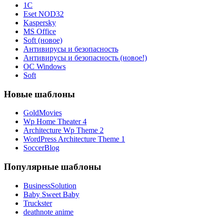
1С
Eset NOD32
Kaspersky
MS Office
Soft (новое)
Антивирусы и безопасность
Антивирусы и безопасность (новое!)
ОС Windows
Soft
Новые шаблоны
GoldMovies
Wp Home Theater 4
Architecture Wp Theme 2
WordPress Architecture Theme 1
SoccerBlog
Популярные шаблоны
BusinessSolution
Baby Sweet Baby
Truckster
deathnote anime