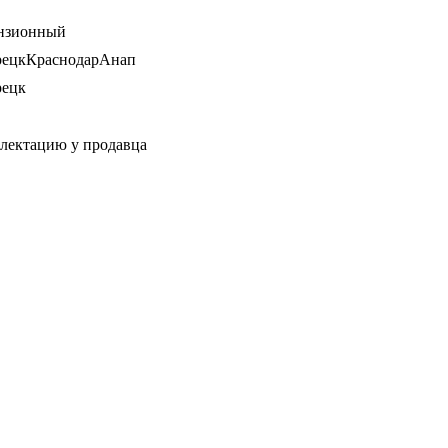
нзионный
рецкКраснодарАнап
рецк
плектацию у продавца