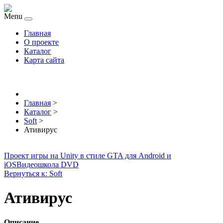
Menu
Главная
О проекте
Каталог
Карта сайта
Главная
>
Каталог
>
Soft
>
Ативирус
Проект игры на Unity в стиле GTA для Android и
iOS
Видеошкола DVD
Вернуться к: Soft
Ативирус
Описание