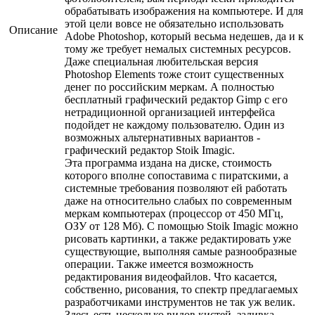
обрабатывать изображения на компьютере. И для
этой цели вовсе не обязательно использовать
Описание
Adobe Photoshop, который весьма недешев, да и к
тому же требует немалых системных ресурсов.
Даже специальная любительская версия
Photoshop Elements тоже стоит существенных
денег по российским меркам. А полностью
бесплатный графический редактор Gimp с его
нетрадиционной организацией интерфейса
подойдет не каждому пользователю. Один из
возможных альтернативных вариантов -
графический редактор Stoik Imagic.
Эта программа издана на диске, стоимость
которого вполне сопоставима с пиратскими, а
системные требования позволяют ей работать
даже на относительно слабых по современным
меркам компьютерах (процессор от 450 МГц,
ОЗУ от 128 Мб). С помощью Stoik Imagic можно
рисовать картинки, а также редактировать уже
существующие, выполняя самые разнообразные
операции. Также имеется возможность
редактирования видеофайлов. Что касается,
собственно, рисования, то спектр предлагаемых
разработчиками инструментов не так уж велик.
Здесь есть несколько видов кистей, заливка,