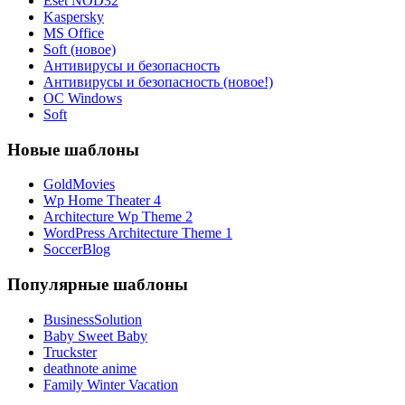
Eset NOD32
Kaspersky
MS Office
Soft (новое)
Антивирусы и безопасность
Антивирусы и безопасность (новое!)
ОС Windows
Soft
Новые шаблоны
GoldMovies
Wp Home Theater 4
Architecture Wp Theme 2
WordPress Architecture Theme 1
SoccerBlog
Популярные шаблоны
BusinessSolution
Baby Sweet Baby
Truckster
deathnote anime
Family Winter Vacation