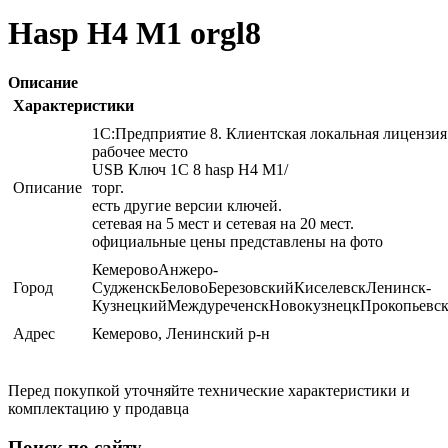
Hasp H4 M1 orgl8
Описание
Характеристики
1С:Предприятие 8. Клиентская локальная лицензия
рабочее место
USB Ключ 1С 8 hasp H4 M1/
Описание
торг.
есть другие версии ключей.
сетевая на 5 мест и сетевая на 20 мест.
официальные цены представлены на фото
КемеровоАнжеро-
Город
СудженскБеловоБерезовскийКиселевскЛенинск-
КузнецкийМеждуреченскНовокузнецкПрокопьевс
Адрес
Кемерово, Ленинский р-н
Перед покупкой уточняйте технические характеристики и
комплектацию у продавца
Поиск по сайту