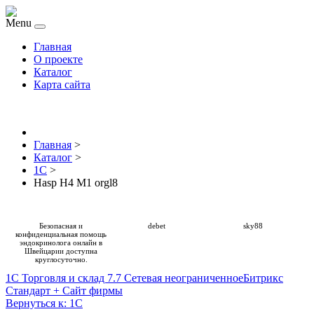
Menu
Главная
О проекте
Каталог
Карта сайта
Главная
>
Каталог
>
1С
>
Hasp H4 M1 orgl8
Безопасная и
debet
sky88
конфиденциальная
помощь
эндокринолога онлайн в
Швейцарии
доступна
круглосуточно.
1С Торговля и склад 7.7 Сетевая неограниченное
Битрикс
Стандарт + Сайт фирмы
Вернуться к: 1С