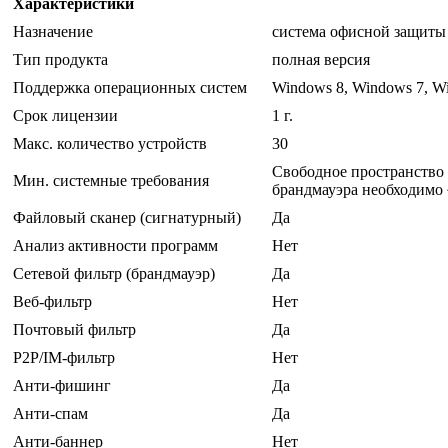
Характеристики
Назначение
система офисной защиты
Тип продукта
полная версия
Поддержка операционных систем
Windows 8, Windows 7, W
Срок лицензии
1 г.
Макс. количество устройств
30
Свободное пространство 
Мин. системные требования
брандмауэра необходимо 
Файловый сканер (сигнатурный)
Да
Анализ активности программ
Нет
Сетевой фильтр (брандмауэр)
Да
Веб-фильтр
Нет
Почтовый фильтр
Да
P2P/IM-фильтр
Нет
Анти-фишинг
Да
Анти-спам
Да
Анти-баннер
Нет