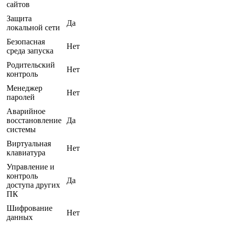
сайтов
Защита
Да
локальной сети
Безопасная
Нет
среда запуска
Родительский
Нет
контроль
Менеджер
Нет
паролей
Аварийное
восстановление
Да
системы
Виртуальная
Нет
клавиатура
Управление и
контроль
Да
доступа других
ПК
Шифрование
Нет
данных