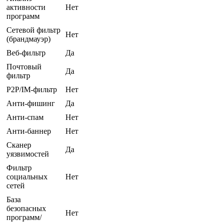
активности
Нет
программ
Сетевой фильтр
Нет
(брандмауэр)
Веб-фильтр
Да
Почтовый
Да
фильтр
P2P/IM-фильтр
Нет
Анти-фишинг
Да
Анти-спам
Нет
Анти-баннер
Нет
Сканер
Да
уязвимостей
Фильтр
социальных
Нет
сетей
База
безопасных
Нет
программ/