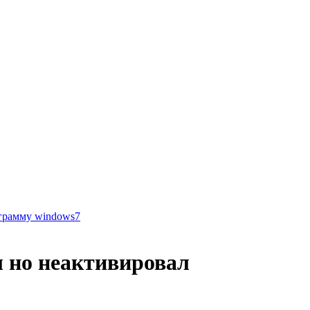
грамму windows7
л но неактивировал