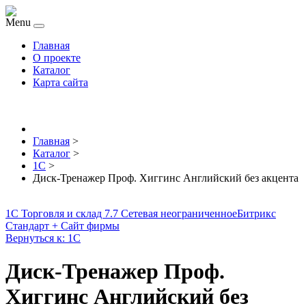
Menu
Главная
О проекте
Каталог
Карта сайта
Главная
>
Каталог
>
1С
>
Диск-Тренажер Проф. Хиггинс Английский без акцента
1С Торговля и склад 7.7 Сетевая неограниченное
Битрикс
Стандарт + Сайт фирмы
Вернуться к: 1С
Диск-Тренажер Проф.
Хиггинс Английский без